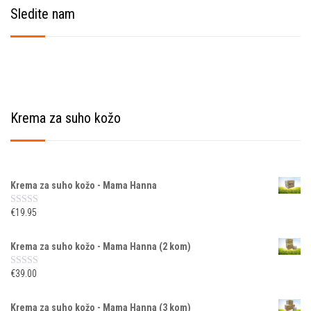
Sledite nam
Krema za suho kožo
Krema za suho kožo - Mama Hanna
€
19.95
O
c
e
n
Krema za suho kožo - Mama Hanna (2 kom)
j
e
n
€
39.00
O
o
c
e
0
n
Krema za suho kožo - Mama Hanna (3 kom)
o