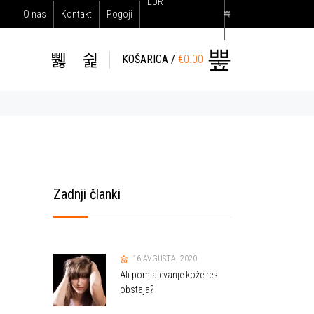
EUR
O nas
Kontakt
Pogoji
KOŠARICA /
€
0.00
0
Zadnji članki
16 AVGUSTA, 2020
Ali pomlajevanje kože res
obstaja?