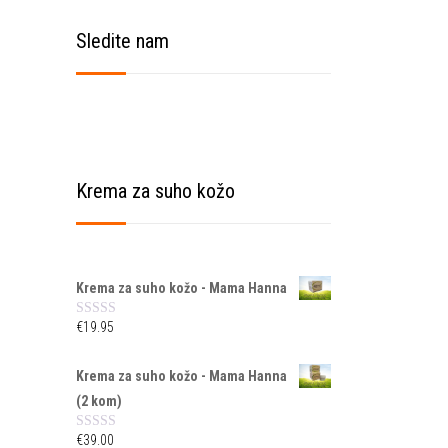
Sledite nam
Krema za suho kožo
Krema za suho kožo - Mama Hanna
€
19.95
O
c
e
n
Krema za suho kožo - Mama Hanna
j
e
(2 kom)
n
o
€
39.00
O
0