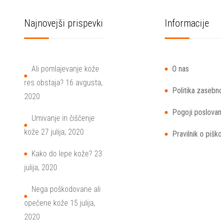
Najnovejši prispevki
Informacije
Ali pomlajevanje kože
O nas
res obstaja?
16 avgusta,
Politika zasebn
2020
Pogoji poslovan
Umivanje in čiščenje
kože
27 julija, 2020
Pravilnik o pišk
Kako do lepe kože?
23
julija, 2020
Nega poškodovane ali
opečene kože
15 julija,
2020