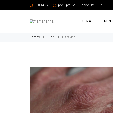
080 14 24
pon - pet: 8h - 18h sob: 8h - 13h
O NAS
KON
Domov
Blog
luskavica