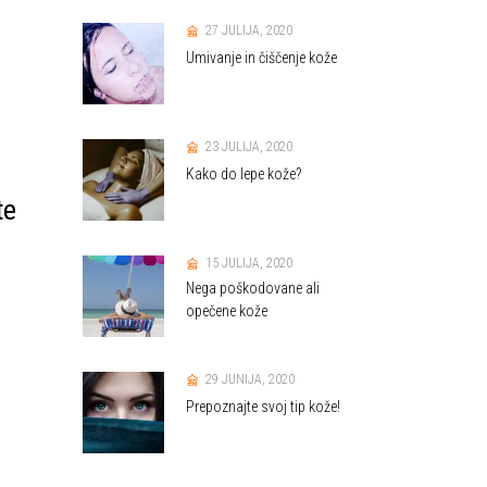
27 JULIJA, 2020
Umivanje in čiščenje kože
23 JULIJA, 2020
Kako do lepe kože?
te
15 JULIJA, 2020
Nega poškodovane ali
opečene kože
29 JUNIJA, 2020
Prepoznajte svoj tip kože!