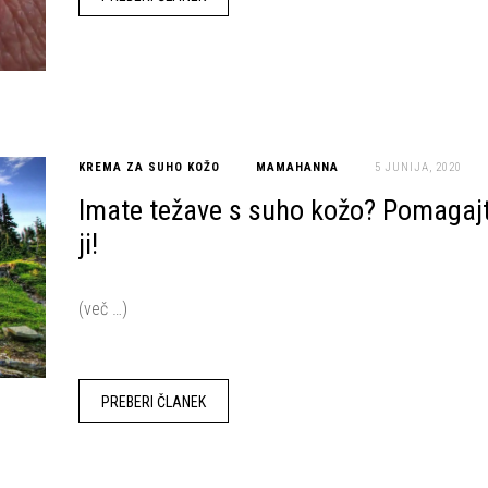
KREMA ZA SUHO KOŽO
MAMAHANNA
5 JUNIJA, 2020
Imate težave s suho kožo? Pomagaj
ji!
(več …)
PREBERI ČLANEK