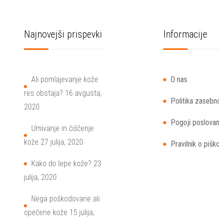
Najnovejši prispevki
Informacije
Ali pomlajevanje kože
O nas
res obstaja?
16 avgusta,
Politika zasebn
2020
Pogoji poslovan
Umivanje in čiščenje
kože
27 julija, 2020
Pravilnik o pišk
Kako do lepe kože?
23
julija, 2020
Nega poškodovane ali
opečene kože
15 julija,