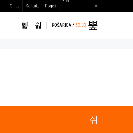
EUR
O nas
Kontakt
Pogoji
KOŠARICA /
€
0.00
0