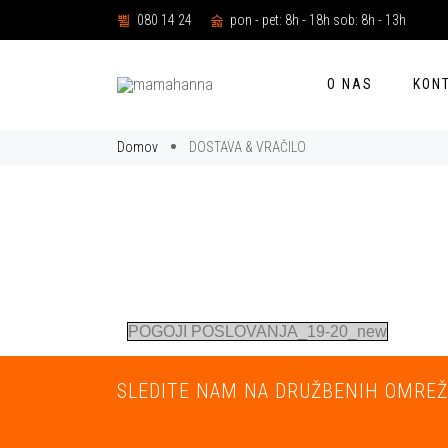
080 14 24
pon - pet: 8h - 18h sob: 8h - 13h
O NAS
KON
Domov
DOSTAVA & VRAČILO
POGOJI POSLOVANJA_19-20_new
SLEDITE NAM NA DRUŽBENIH OMREŽ